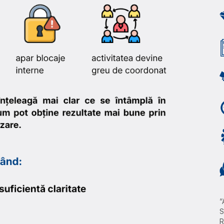
”
S
R